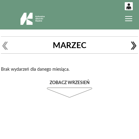
0
Gł
'
0,00
PLN
MARZEC
14
52
Brak wydarzeń dla danego miesiąca.
ZOBACZ WRZESIEŃ