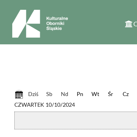
'
07-08-2026
Dziś
Sb
Nd
Pn
Wt
Śr
Cz
CZWARTEK 10/10/2024