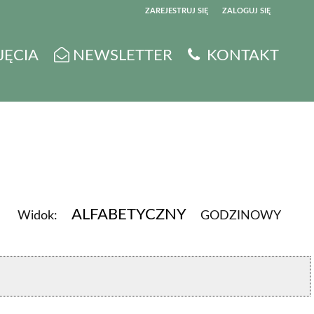
ZAREJESTRUJ SIĘ
ZALOGUJ SIĘ
0
JĘCIA
NEWSLETTER
KONTAKT
0,00
PLN
14
5
ALFABETYCZNY
Widok:
GODZINOWY