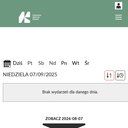
0
Gł
'
0,00
PLN
14
51
07-08-2026
Dziś
Pt
Sb
Nd
Pn
Wt
Śr
NIEDZIELA 07/09/2025
A
Z
Brak wydarzeń dla danego dnia.
ZOBACZ 2026-08-07