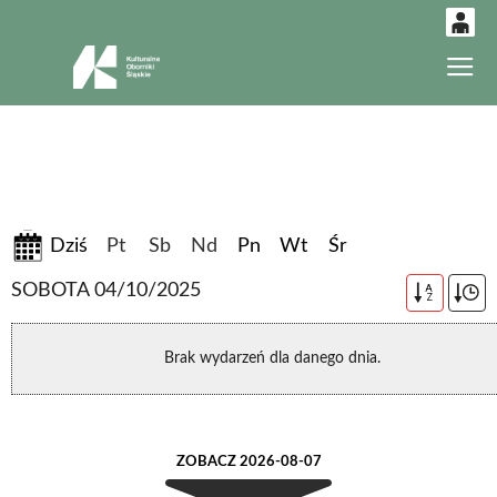
0
Gł
'
0,00
PLN
14
52
07-08-2026
Dziś
Pt
Sb
Nd
Pn
Wt
Śr
SOBOTA 04/10/2025
A
Z
Brak wydarzeń dla danego dnia.
ZOBACZ 2026-08-07