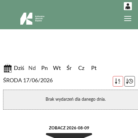
0
Gł
'
0,00
PLN
14
52
09-08-2026
Dziś
Nd
Pn
Wt
Śr
Cz
Pt
ŚRODA 17/06/2026
A
Z
Brak wydarzeń dla danego dnia.
ZOBACZ 2026-08-09