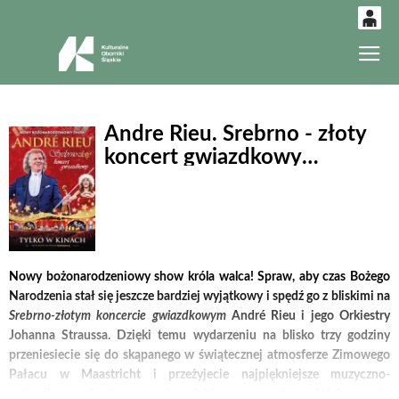
0
Gł
'
0,00
PLN
Andre Rieu. Srebrno - złoty
koncert gwiazdkowy
14
52
(retransmisja)
Nowy bożonarodzeniowy show króla walca! Spraw, aby czas Bożego
Narodzenia stał się jeszcze bardziej wyjątkowy i spędź go z bliskimi na
Srebrno-złotym koncercie gwiazdkowym
André Rieu i jego Orkiestry
Johanna Straussa. Dzięki temu wydarzeniu na blisko trzy godziny
przeniesiecie się do skąpanego w świątecznej atmosferze Zimowego
Pałacu w Maastricht i przeżyjecie najpiękniejsze muzyczno-
gwiazdkowe chwile ze swoim ulubionym maestrem. W koncercie