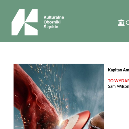
'
Kapitan Ame
TO WYDARZ
Sam Wilson,