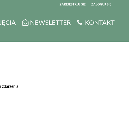
ZAREJESTRUJ SIĘ
ZALOGUJ SIĘ
0
JĘCIA
NEWSLETTER
KONTAKT
0,00
PLN
14
5
 zdarzenia.