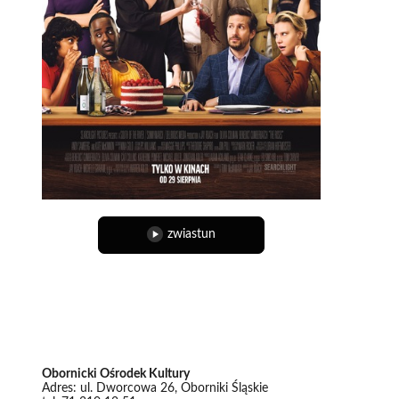
Reżyserem 
Colman (Fa
Samberg (P
Gatwa (Doc
McKinnon (B
Scenariusz
Ackland (Pa
Roach ora
Collins (Faw
Za kamerą 
do Oscara® 
kompozytor 
zwiastun
Obornicki Ośrodek Kultury
Adres: ul. Dworcowa 26, Oborniki Śląskie