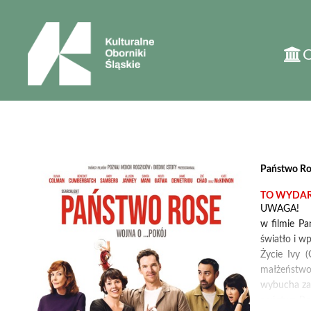
'
Państwo Ro
TO WYDARZ
UWAGA!
w filmie P
światło i w
Życie Ivy 
małżeństwo
wybucha zac
państwa Ros