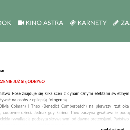
OOK
KINO ASTRA
KARNETY
ZA
se
ENIE JUŻ SIĘ ODBYŁO
aństwo Rose znajduje się kilka scen z dynamicznymi efektami świetl
pływać na osoby z epilepsją fotogenną.
(Olivia Colman) i Theo (Benedict Cumberbatch) na pierwszy rzut o
, cudowne dzieci. Jednak gdy kariera Theo zaczyna gwałtownie podu
iekła rywalizacja podszyta skrywanymi od dawna pretensjami. Państwo 
e, opartego na powieści Warrena Adlera.