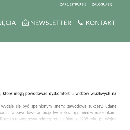
ZAREJESTRUJ SIĘ
ZALOGUJ SIĘ
0
JĘCIA
NEWSLETTER
KONTAKT
0,00
PLN
14
5
nymi, które mogą powodować dyskomfort u widzów wrażliwych na
ka wydaje się być spełnionym snem: zawodowe sukcesy, udane
padać, a zawodowe ambicje Ivy rozkwitają, między małżonkami
Rose to nowoczesna reinterpretacja filmu z 1989 roku pt. Wojna