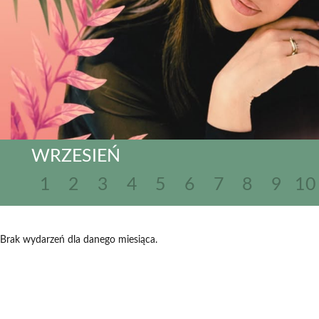
WRZESIEŃ
1
2
3
4
5
6
7
8
9
10
Brak wydarzeń dla danego miesiąca.