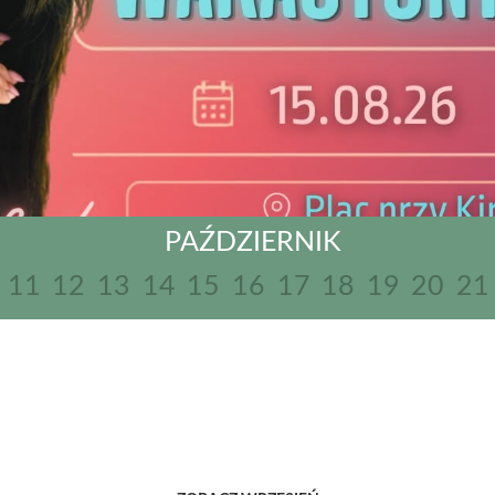
PAŹDZIERNIK
11
12
13
14
15
16
17
18
19
20
21