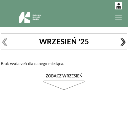
0
Gł
'
0,00
PLN
WRZESIEŃ '25
14
52
Brak wydarzeń dla danego miesiąca.
ZOBACZ WRZESIEŃ