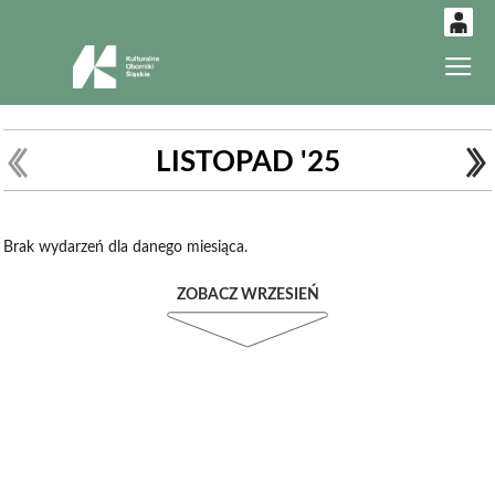
0
Gł
'
0,00
PLN
LISTOPAD '25
14
52
Brak wydarzeń dla danego miesiąca.
ZOBACZ WRZESIEŃ