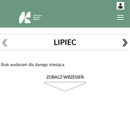
0
Gł
'
0,00
PLN
LIPIEC
14
52
Brak wydarzeń dla danego miesiąca.
ZOBACZ WRZESIEŃ