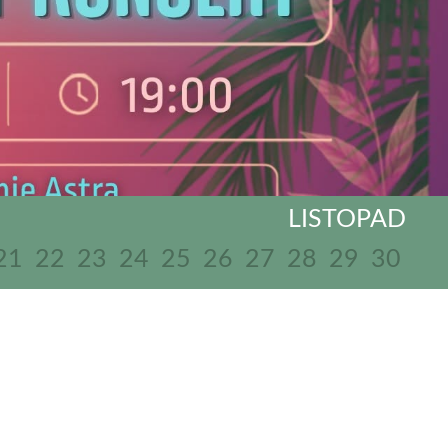
LISTOPAD
21
22
23
24
25
26
27
28
29
30