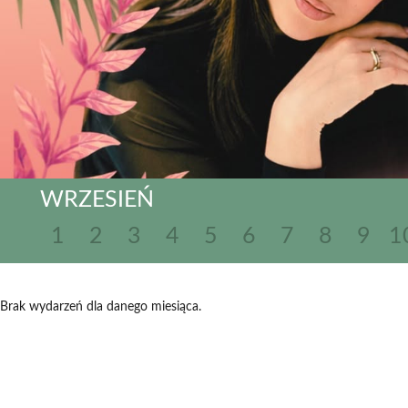
WRZESIEŃ
1
2
3
4
5
6
7
8
9
1
Brak wydarzeń dla danego miesiąca.