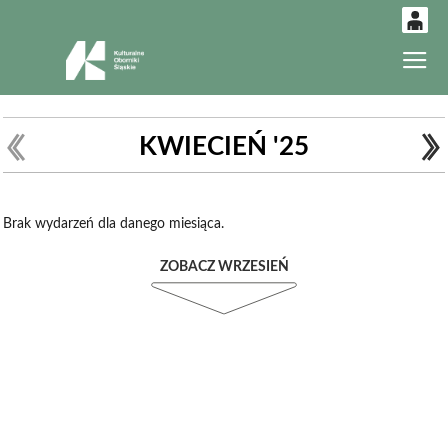
0
Gł
'
0,00
PLN
KWIECIEŃ '25
14
52
Brak wydarzeń dla danego miesiąca.
ZOBACZ WRZESIEŃ