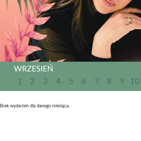
WRZESIEŃ
1
2
3
4
5
6
7
8
9
10
Brak wydarzeń dla danego miesiąca.