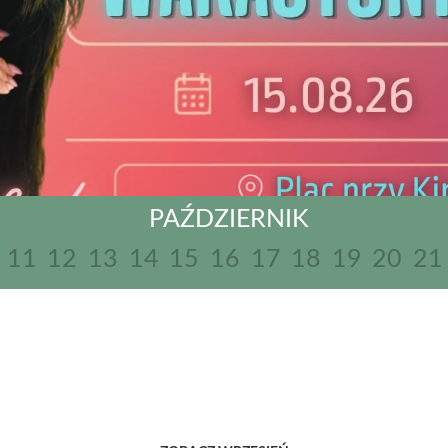
PAŹDZIERNIK
11
12
13
14
15
16
17
18
19
20
21