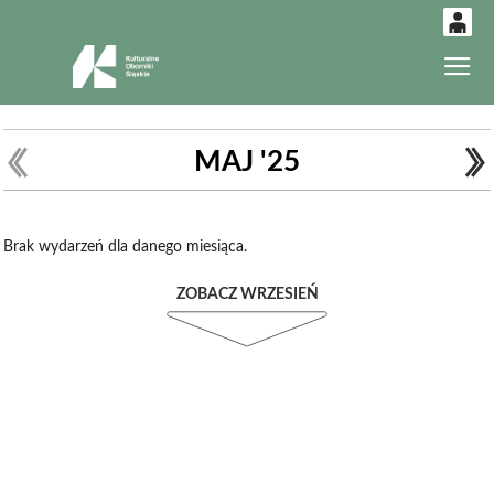
0
Gł
'
0,00
PLN
MAJ '25
14
53
Brak wydarzeń dla danego miesiąca.
ZOBACZ WRZESIEŃ