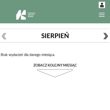
0
Gł
'
0,00
PLN
SIERPIEŃ
14
52
Brak wydarzeń dla danego miesiąca.
ZOBACZ KOLEJNY MIESIĄC