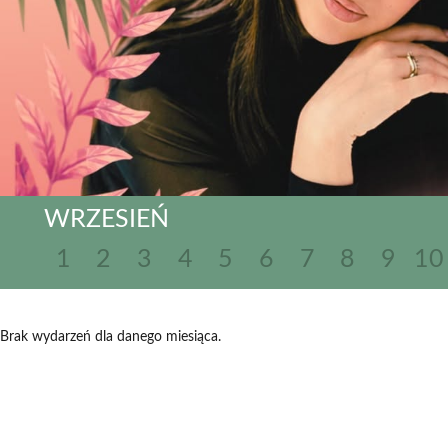
WRZESIEŃ
1
2
3
4
5
6
7
8
9
10
Brak wydarzeń dla danego miesiąca.