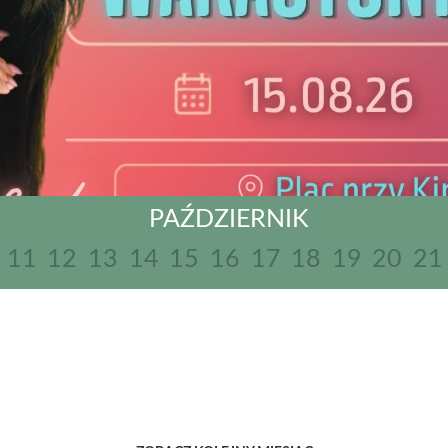
PAŹDZIERNIK
11
12
13
14
15
16
17
18
19
20
21