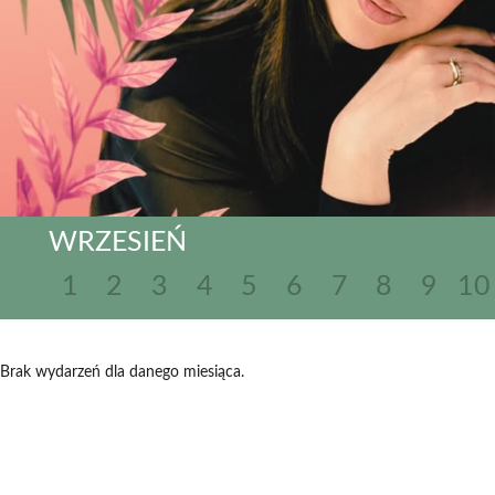
WRZESIEŃ
1
2
3
4
5
6
7
8
9
10
Brak wydarzeń dla danego miesiąca.