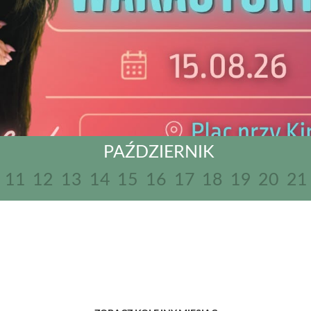
PAŹDZIERNIK
11
12
13
14
15
16
17
18
19
20
21