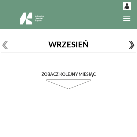
0
Gł
'
0,00
PLN
WRZESIEŃ
14
53
ZOBACZ KOLEJNY MIESIĄC