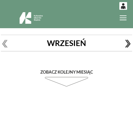
0
Gł
'
0,00
PLN
WRZESIEŃ
14
53
ZOBACZ KOLEJNY MIESIĄC