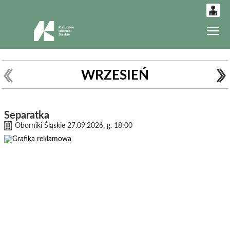
0
Gł
'
0,00
PLN
WRZESIEŃ
14
32
Separatka
Oborniki Śląskie 27.09.2026, g. 18:00