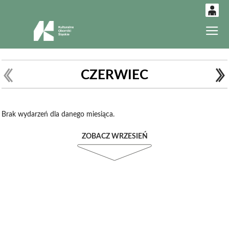
0
Gł
'
0,00
PLN
CZERWIEC
14
52
Brak wydarzeń dla danego miesiąca.
ZOBACZ WRZESIEŃ