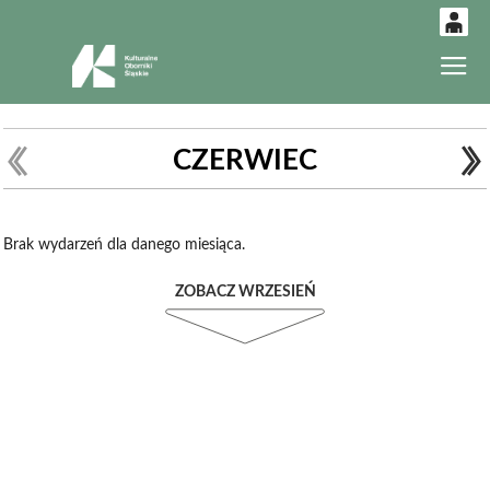
0
Gł
'
0,00
PLN
CZERWIEC
14
52
Brak wydarzeń dla danego miesiąca.
ZOBACZ WRZESIEŃ