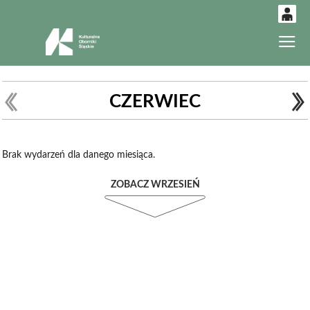
0
Gł
'
0,00
PLN
CZERWIEC
14
52
Brak wydarzeń dla danego miesiąca.
ZOBACZ WRZESIEŃ