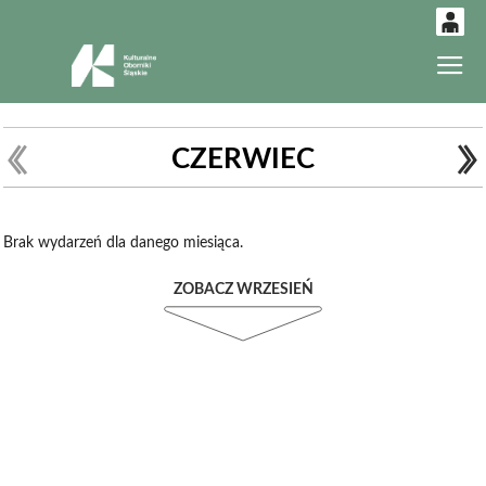
0
Gł
'
0,00
PLN
CZERWIEC
14
52
Brak wydarzeń dla danego miesiąca.
ZOBACZ WRZESIEŃ