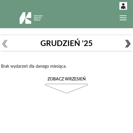
0
Gł
'
0,00
PLN
GRUDZIEŃ '25
14
52
Brak wydarzeń dla danego miesiąca.
ZOBACZ WRZESIEŃ