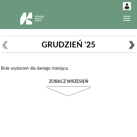
0
Gł
'
0,00
PLN
GRUDZIEŃ '25
14
52
Brak wydarzeń dla danego miesiąca.
ZOBACZ WRZESIEŃ