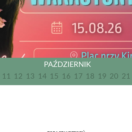
PAŹDZIERNIK
11
12
13
14
15
16
17
18
19
20
21