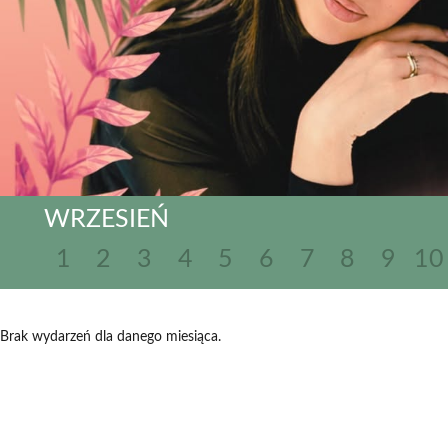
WRZESIEŃ
1
2
3
4
5
6
7
8
9
10
Brak wydarzeń dla danego miesiąca.