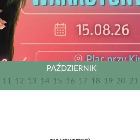
PAŹDZIERNIK
11
12
13
14
15
16
17
18
19
20
21