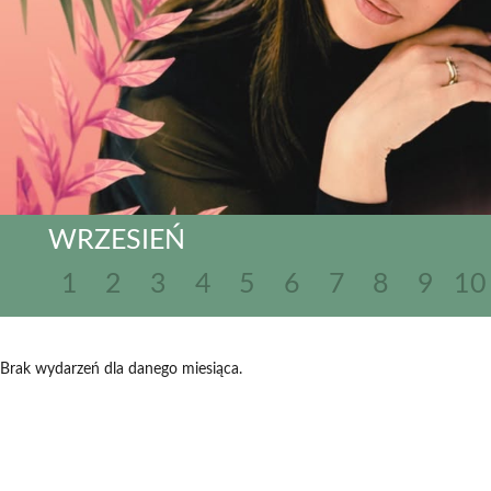
WRZESIEŃ
1
2
3
4
5
6
7
8
9
10
Brak wydarzeń dla danego miesiąca.