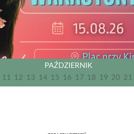
PAŹDZIERNIK
11
12
13
14
15
16
17
18
19
20
21