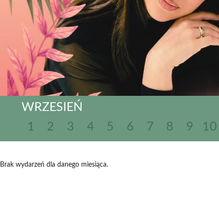
WRZESIEŃ
1
2
3
4
5
6
7
8
9
10
Brak wydarzeń dla danego miesiąca.